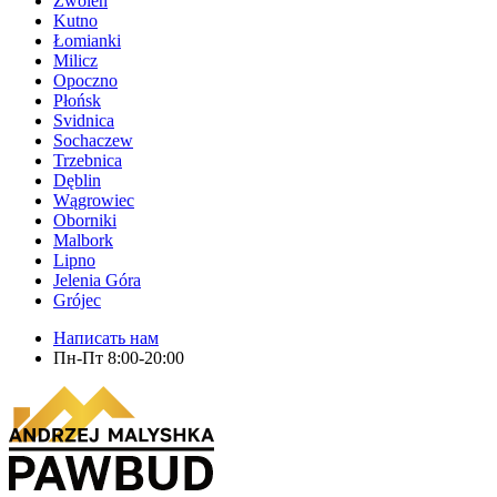
Zwolen
Kutno
Łomianki
Milicz
Opoczno
Płońsk
Svidnica
Sochaczew
Trzebnica
Dęblin
Wągrowiec
Oborniki
Malbork
Lipno
Jelenia Góra
Grójec
Написать нам
Пн-Пт 8:00-20:00