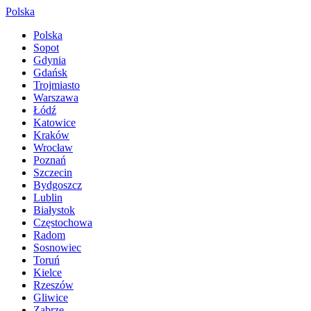
Polska
Polska
Sopot
Gdynia
Gdańsk
Trojmiasto
Warszawa
Łódź
Katowice
Kraków
Wrocław
Poznań
Szczecin
Bydgoszcz
Lublin
Białystok
Częstochowa
Radom
Sosnowiec
Toruń
Kielce
Rzeszów
Gliwice
Zabrze