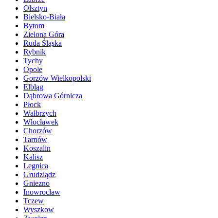
Olsztyn
Bielsko-Biała
Bytom
Zielona Góra
Ruda Śląska
Rybnik
Tychy
Opole
Gorzów Wielkopolski
Elbląg
Dąbrowa Górnicza
Płock
Wałbrzych
Włocławek
Chorzów
Tarnów
Koszalin
Kalisz
Legnica
Grudziądz
Gniezno
Inowroclaw
Tczew
Wyszkow