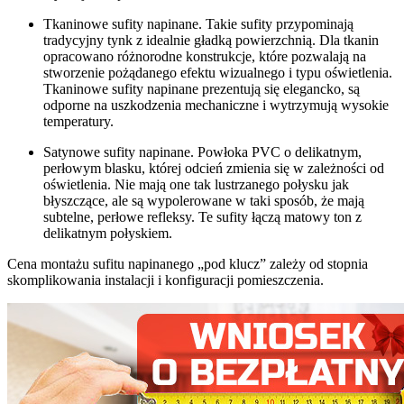
Tkaninowe sufity napinane. Takie sufity przypominają
tradycyjny tynk z idealnie gładką powierzchnią. Dla tkanin
opracowano różnorodne konstrukcje, które pozwalają na
stworzenie pożądanego efektu wizualnego i typu oświetlenia.
Tkaninowe sufity napinane prezentują się elegancko, są
odporne na uszkodzenia mechaniczne i wytrzymują wysokie
temperatury.
Satynowe sufity napinane. Powłoka PVC o delikatnym,
perłowym blasku, której odcień zmienia się w zależności od
oświetlenia. Nie mają one tak lustrzanego połysku jak
błyszczące, ale są wypolerowane w taki sposób, że mają
subtelne, perłowe refleksy. Te sufity łączą matowy ton z
delikatnym połyskiem.
Cena montażu sufitu napinanego „pod klucz” zależy od stopnia
skomplikowania instalacji i konfiguracji pomieszczenia.