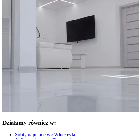
Działamy również w:
Sufity napinane we Włocławku