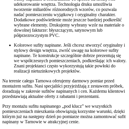
udekorowanie wnętrza. Technologia druku umożliwia
tworzenie miliardów różnorodnych wzorów, co pozwala
nadać pomieszczeniu wyjątkowy i oryginalny charakter.
Dodatkowe podświetlenie może jeszcze bardziej podkreślić
wybrane elementy. Drukujemy wybrany wzór na materiale o
dowolnej fakturze: błyszczącym, satynowym lub
półprzezroczystym PVC.
Kolorowe sufity napinane. Jeśli chcesz stworzyć oryginalny i
stylowy design wnętrza, zwróć uwagę na kolorowe sufity
napinane. Te konstrukcje szczególnie dobrze prezentują się
we współczesnych pomieszczeniach, podkreślając ich walory.
Znani projektanci często wykorzystują takie powłoki do
realizacji nietuzinkowych projektów.
Na terenie całego Tarnowa oferujemy darmowy pomiar przed
montażem sufitu. Nasi specjaliści przyjeżdżają z zestawem próbek,
doradzają w zakresie sufitów napinanych i cen. Każdemu klientowi
przedstawiają aktualne oferty z rabatami i prezentami.
Przy montażu sufitu napinanego „pod klucz” we wszystkich
pomieszczeniach mieszkania obowiązują korzystne warunki, dzięki
którym już na następny dzień po pomiarze można zamontować sufit
napinany w Tarnowie w atrakcyjnej cenie.