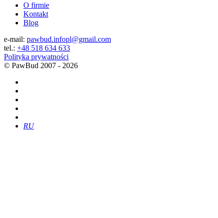
O firmie
Kontakt
Blog
e-mail:
pawbud.infopl@gmail.com
tel.:
+48 518 634 633
Polityka prywatności
©
PawBud
2007 - 2026
RU