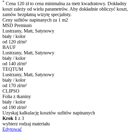
*
Cena 120 zł to cena minimalna za metr kwadratowy. Dokładny
koszt zależy od wielu parametrów. Aby dokładnie obliczyć koszt,
zamów bezpłatną wizytę specjalisty.
Ceny
sufitów napinanych
za 1 m2
MSD Premium
Lustrzany, Matt, Satynowy
biały / kolor
od 120 zł/m²
BAUF
Lustrzany, Matt, Satynowy
biały / kolor
od 140 zł/m²
TEQTUM
Lustrzany, Matt, Satynowy
biały / kolor
od 170 zł/m²
CLIPSO
Folia z tkaniny
biały / kolor
od 190 zł/m²
Uzyskaj kalkulację kosztów sufitów napinanych
Krok 1
z 3
wybierz rodzaj materiału
Edytować