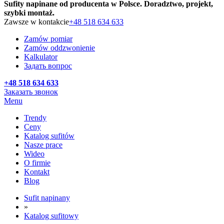
Sufity napinane od producenta w Polsce. Doradztwo, projekt,
szybki montaż.
Zawsze w kontakcie
+48 518 634 633
Zamów pomiar
Zamów oddzwonienie
Kalkulator
Задать вопрос
+48 518 634 633
Заказать звонок
Menu
Trendy
Ceny
Katalog sufitów
Nasze prace
Wideo
O firmie
Kontakt
Blog
Sufit napinany
»
Katalog sufitowy