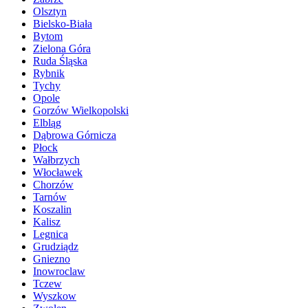
Olsztyn
Bielsko-Biała
Bytom
Zielona Góra
Ruda Śląska
Rybnik
Tychy
Opole
Gorzów Wielkopolski
Elbląg
Dąbrowa Górnicza
Płock
Wałbrzych
Włocławek
Chorzów
Tarnów
Koszalin
Kalisz
Legnica
Grudziądz
Gniezno
Inowroclaw
Tczew
Wyszkow