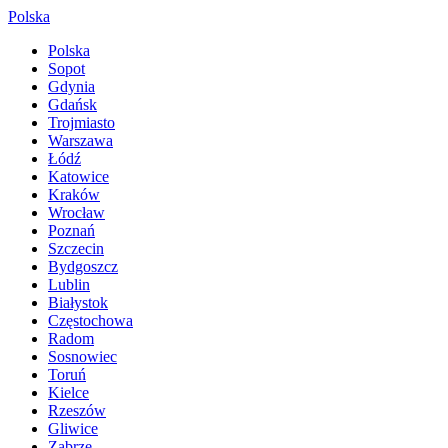
Polska
Polska
Sopot
Gdynia
Gdańsk
Trojmiasto
Warszawa
Łódź
Katowice
Kraków
Wrocław
Poznań
Szczecin
Bydgoszcz
Lublin
Białystok
Częstochowa
Radom
Sosnowiec
Toruń
Kielce
Rzeszów
Gliwice
Zabrze