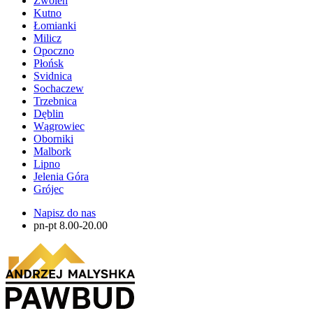
Zwolen
Kutno
Łomianki
Milicz
Opoczno
Płońsk
Svidnica
Sochaczew
Trzebnica
Dęblin
Wągrowiec
Oborniki
Malbork
Lipno
Jelenia Góra
Grójec
Napisz do nas
pn-pt 8.00-20.00