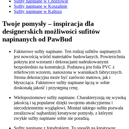
Sufity napinane w Chorzowie
Sufity napinane w Koszalinie
Sufity napinane w Kaliszu
Twoje pomysły – inspiracja dla
designerskich możliwości sufitów
napinanych od PawBud
Fakturowe sufity napinane. Ten rodzaj sufitów napinanych
jest nowością wśród materiałów budowlanych. Powierzchnia
pokryta jest wzorami i dekoracjami nadrukowanymi
bezpośrednio na konstrukcji. Podstawą jest folia PVC z
reliefowym wzorem, nanoszona w warunkach fabrycznych.
Strona dekoracyjna może być zarówno matowa, jak i
błyszcząca. Fakturowe sufity napinane łączą w sobie
doskonałą jakość i przystępną cenę.
Wielopoziomowe sufity napinane. Charakteryzują się wysoką
jakością i są popularne dzięki swojemu atrakcyjnemu i
niecodziennemu wyglądowi. Montaż takiego sufitu pozwala
zrealizować najbardziej kreatywne pomysły, z którymi
zwykłe sufity napinane sobie nie poradzą.
Sufity napinane z fotodrukiem. To sposób na kreatywne