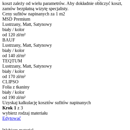
koszt zależy od wielu parametrów. Aby dokładnie obliczyć koszt,
zamów bezpłatną wizytę specjalisty.
Ceny
sufitów napinanych
za 1 m2
MSD Premium
Lustrzany, Matt, Satynowy
biały / kolor
od 120 zł/m²
BAUF
Lustrzany, Matt, Satynowy
biały / kolor
od 140 zł/m²
TEQTUM
Lustrzany, Matt, Satynowy
biały / kolor
od 170 zł/m²
CLIPSO
Folia z tkaniny
biały / kolor
od 190 zł/m²
Uzyskaj kalkulację kosztów sufitów napinanych
Krok 1
z 3
wybierz rodzaj materiału
Edytować