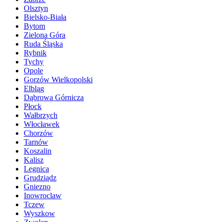
Olsztyn
Bielsko-Biała
Bytom
Zielona Góra
Ruda Śląska
Rybnik
Tychy
Opole
Gorzów Wielkopolski
Elbląg
Dąbrowa Górnicza
Płock
Wałbrzych
Włocławek
Chorzów
Tarnów
Koszalin
Kalisz
Legnica
Grudziądz
Gniezno
Inowroclaw
Tczew
Wyszkow