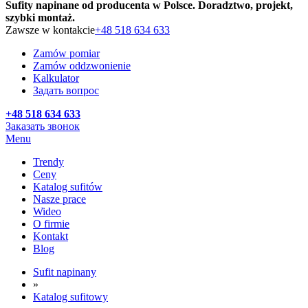
Sufity napinane od producenta w Polsce. Doradztwo, projekt,
szybki montaż.
Zawsze w kontakcie
+48 518 634 633
Zamów pomiar
Zamów oddzwonienie
Kalkulator
Задать вопрос
+48 518 634 633
Заказать звонок
Menu
Trendy
Ceny
Katalog sufitów
Nasze prace
Wideo
O firmie
Kontakt
Blog
Sufit napinany
»
Katalog sufitowy