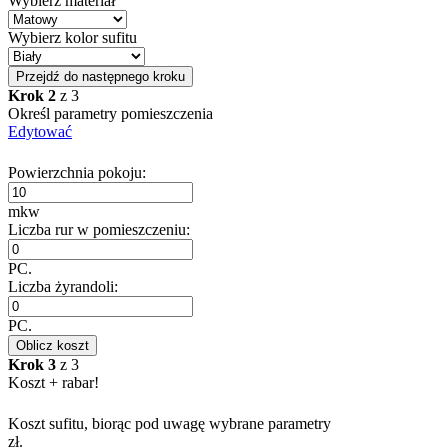
Wybierz materiał
Wybierz kolor sufitu
Przejdź do następnego kroku
Krok 2
z 3
Określ parametry pomieszczenia
Edytować
Powierzchnia pokoju:
mkw
Liczba rur w pomieszczeniu:
PC.
Liczba żyrandoli:
PC.
Oblicz koszt
Krok 3
z 3
Koszt + rabar!
Koszt sufitu, biorąc pod uwagę wybrane parametry
zł.