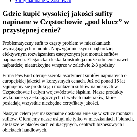
Sufity napinane w Sosnowcu
Gdzie kupić wysokiej jakości sufity
napinane w Częstochowie „pod klucz” w
przystępnej cenie?
Problematyczny sufit to częsty problem w mieszkaniach
wymagających remontu. Najwygodniejszym i najbardziej
efektywnym rozwiązaniem estetycznym jest montaż sufitów
napinanych. Elegancka i lekka konstrukcja może odmienić nawet
najbardziej nieatrakcyjne wnętrze w zaledwie 2-3 godziny.
Firma PawBud oferuje szeroki asortyment sufitów napinanych o
europejskiej jakości w korzystnych cenach. Już od ponad 15 lat
zajmujemy się produkcją i montażem sufitów napinanych w
Częstochowie i całym województwie śląskim. Nasze produkty
wykonane są z ekologicznych i trwałych materiałów, które
posiadają wszystkie niezbędne certyfikaty jakości.
Naszym celem jest maksymalne doskonalenie się w sztuce montażu
sufitów. Oferujemy nasze usługi nie tylko w mieszkaniach i biurach,
ale także w placówkach edukacyjnych, centrach biznesowych i
obiektach handlowych.