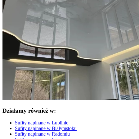
Działamy również w:
Sufity napinane w Lublinie
Sufity napinane w Białymstoku
Sufity napinane w Radomiu