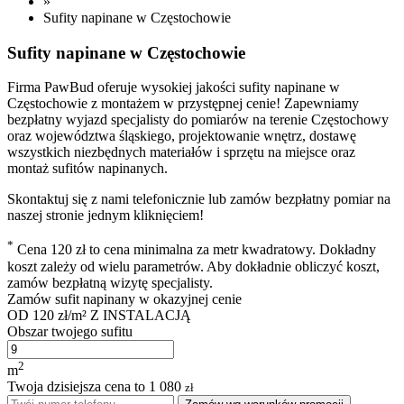
»
Sufity napinane w Częstochowie
Sufity napinane w Częstochowie
Firma PawBud oferuje wysokiej jakości sufity napinane w
Częstochowie z montażem w przystępnej cenie! Zapewniamy
bezpłatny wyjazd specjalisty do pomiarów na terenie Częstochowy
oraz województwa śląskiego, projektowanie wnętrz, dostawę
wszystkich niezbędnych materiałów i sprzętu na miejsce oraz
montaż sufitów napinanych.
Skontaktuj się z nami telefonicznie lub zamów bezpłatny pomiar na
naszej stronie jednym kliknięciem!
*
Cena 120 zł to cena minimalna za metr kwadratowy. Dokładny
koszt zależy od wielu parametrów. Aby dokładnie obliczyć koszt,
zamów bezpłatną wizytę specjalisty.
Zamów sufit napinany w okazyjnej cenie
OD
120 zł/m²
Z INSTALACJĄ
Obszar twojego sufitu
2
m
Twoja dzisiejsza cena to
1 080
zł