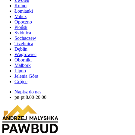
Zwolen
Kutno
Łomianki
Milicz
Opoczno
Płońsk
Svidnica
Sochaczew
Trzebnica
Dęblin
Wągrowiec
Oborniki
Malbork
Lipno
Jelenia Góra
Grójec
Napisz do nas
pn-pt 8.00-20.00