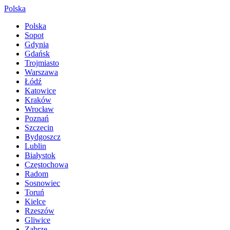
Polska
Polska
Sopot
Gdynia
Gdańsk
Trojmiasto
Warszawa
Łódź
Katowice
Kraków
Wrocław
Poznań
Szczecin
Bydgoszcz
Lublin
Białystok
Częstochowa
Radom
Sosnowiec
Toruń
Kielce
Rzeszów
Gliwice
Zabrze