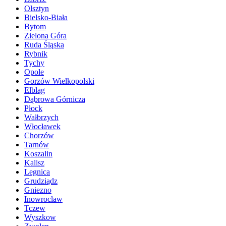
Olsztyn
Bielsko-Biała
Bytom
Zielona Góra
Ruda Śląska
Rybnik
Tychy
Opole
Gorzów Wielkopolski
Elbląg
Dąbrowa Górnicza
Płock
Wałbrzych
Włocławek
Chorzów
Tarnów
Koszalin
Kalisz
Legnica
Grudziądz
Gniezno
Inowroclaw
Tczew
Wyszkow