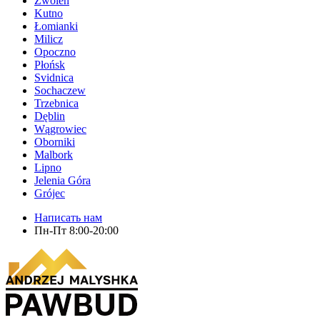
Zwolen
Kutno
Łomianki
Milicz
Opoczno
Płońsk
Svidnica
Sochaczew
Trzebnica
Dęblin
Wągrowiec
Oborniki
Malbork
Lipno
Jelenia Góra
Grójec
Написать нам
Пн-Пт 8:00-20:00