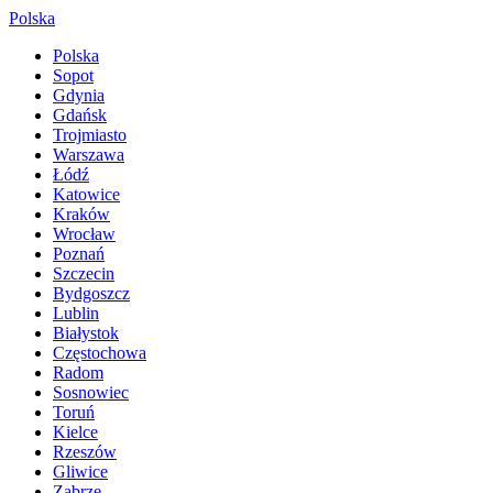
Polska
Polska
Sopot
Gdynia
Gdańsk
Trojmiasto
Warszawa
Łódź
Katowice
Kraków
Wrocław
Poznań
Szczecin
Bydgoszcz
Lublin
Białystok
Częstochowa
Radom
Sosnowiec
Toruń
Kielce
Rzeszów
Gliwice
Zabrze