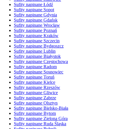
Sufity napinane Łódź
Sufity napinane Sopot
Sufity napinane Gdynia
Sufity napinane Gdańsk
Sufity napinane Wrocław
Sufity napinane Poznań
Sufity napinane Kraków
Sufity napinane Szczecin
Sufity napinane Bydgoszcz
Sufity napinane Lublin
Sufity napinane Białystok
Sufity napinane Częstochowa
Sufity napinane Radom
Sufity napinane Sosnowiec
Sufity napinane Toruń
Sufity napinane Kielce
Sufity napinane Rzeszów
Sufity napinane Gliwice
Sufity napinane Zabrze
Sufity napinane Olsztyn
Sufity napinane Bielsko-Biała
Sufity napinane Bytom
Sufity napinane Zielona Góra
Sufity napinane Ruda Śląska
Sufity napinane Rybnik