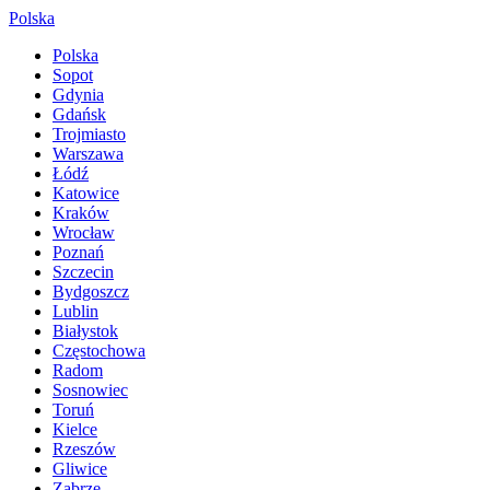
Polska
Polska
Sopot
Gdynia
Gdańsk
Trojmiasto
Warszawa
Łódź
Katowice
Kraków
Wrocław
Poznań
Szczecin
Bydgoszcz
Lublin
Białystok
Częstochowa
Radom
Sosnowiec
Toruń
Kielce
Rzeszów
Gliwice
Zabrze