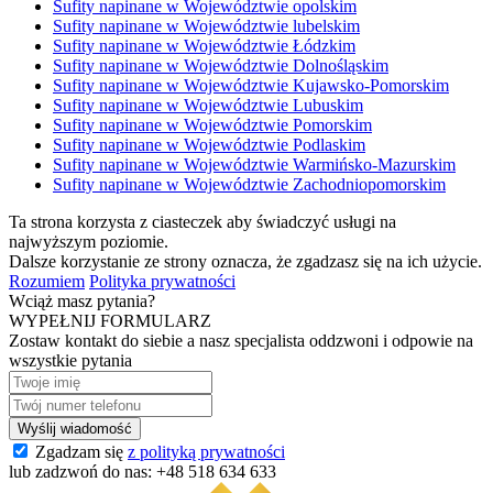
Sufity napinane w Województwie opolskim
Sufity napinane w Województwie lubelskim
Sufity napinane w Województwie Łódzkim
Sufity napinane w Województwie Dolnośląskim
Sufity napinane w Województwie Kujawsko-Pomorskim
Sufity napinane w Województwie Lubuskim
Sufity napinane w Województwie Pomorskim
Sufity napinane w Województwie Podlaskim
Sufity napinane w Województwie Warmińsko-Mazurskim
Sufity napinane w Województwie Zachodniopomorskim
Ta strona korzysta z ciasteczek aby świadczyć usługi na
najwyższym poziomie.
Dalsze korzystanie ze strony oznacza, że zgadzasz się na ich użycie.
Rozumiem
Polityka prywatności
Wciąż masz pytania?
WYPEŁNIJ FORMULARZ
Zostaw kontakt do siebie a nasz specjalista oddzwoni i odpowie na
wszystkie pytania
Zgadzam się
z polityką prywatności
lub zadzwoń do nas:
+48 518 634 633