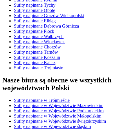
Sufity napinane Tychy
Sufity napinane Opole
Sufity napinane Gorzów Wielkopolski
Sufity napinane Elbląg
Sufity napinane Dąbrowa Górnicza
Sufity napinane Płock
Sufity napinane Wałbrzych
Sufity napinane Włocławek
Sufity napinane Chorzów
Sufity napinane Tarnów
Sufity napinane Koszalin
Sufity napinane Kalisz
Sufity napinane Trojmiasto
Nasze biura są obecne we wszystkich
województwach Polski
Sufity napinane w Trójmieście
Sufity napinane w Województwie Mazowieckim
Sufity napinane w Województwie Podkarpackim
Sufity napinane w Województwie Małopolskim
Sufity napinane w Województwie świętokrzyskim
Sufity napinane w Województwie śląskim