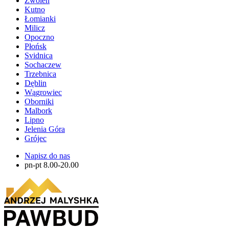
Zwolen
Kutno
Łomianki
Milicz
Opoczno
Płońsk
Svidnica
Sochaczew
Trzebnica
Dęblin
Wągrowiec
Oborniki
Malbork
Lipno
Jelenia Góra
Grójec
Napisz do nas
pn-pt 8.00-20.00