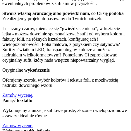
ewentualnych problemów z sufitami w przyszłości.
Stwórz własną aranżację albo powiedz nam, co Ci się podoba
Zrealizujemy projekt
dopasowany do Twoich potrzeb.
Lustrzany czarny, mieniące się “gwieździste niebo”, w kształcie
lejka - możesz dowolnie spersonalizować sufit od wyboru koloru i
faktury folii, na różnych kształtach, konfiguracjach i
wielopoziomowości. Folia matowa, z połyskiem czy satynowa?
Sufit ze światłem LED, transparentny, w kolorze a może z
nadrukiem wielkoformatowym? Pomożemy Ci zaprojektować
oryginalny sufit, który nada wnętrzu niepowtarzalny wygląd.
Oryginalne
wykończenie
Oferujemy szeroki wybór kolorów i tekstur folii z możliwością
nadruku dowolnego wzoru.
Zamów wycenę.
Pamięć
kształtu
Wykonujemy aranżacje sufitowe proste, złożone i wielopoziomowe
- zawsze idealnie równe.
Zamów wycenę.
Efektowne
podświetlenie