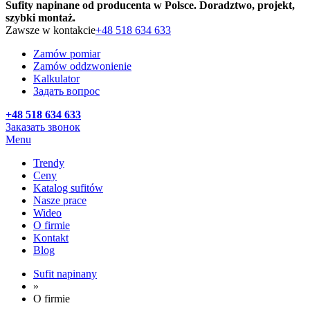
Sufity napinane od producenta w Polsce. Doradztwo, projekt,
szybki montaż.
Zawsze w kontakcie
+48 518 634 633
Zamów pomiar
Zamów oddzwonienie
Kalkulator
Задать вопрос
+48 518 634 633
Заказать звонок
Menu
Trendy
Ceny
Katalog sufitów
Nasze prace
Wideo
O firmie
Kontakt
Blog
Sufit napinany
»
O firmie