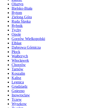
Olsztyn
Bielsko-Biała
Bytom
Zielona Góra
Ruda Śląska
Rybnik
Tychy
Opole
Gorzów Wielkopolski
Elbląg
Dąbrowa Górnicza
Płock
Wałbrzych
Włocławek
Chorzów
Tarnów
Koszalin
Kalisz
Legnica
Grudziądz
Gniezno
Inowroclaw
Tczew
Wyszkow