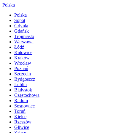
Polska
Polska
Sopot
Gdynia
Gdańsk
Trojmiasto
Warszawa
Łódź
Katowice
Kraków
Wrocław
Poznań
Szczecin
Bydgoszcz
Lublin
Białystok
Częstochowa
Radom
Sosnowiec
Toruń
Kielce
Rzeszów
Gliwice
Zabrze