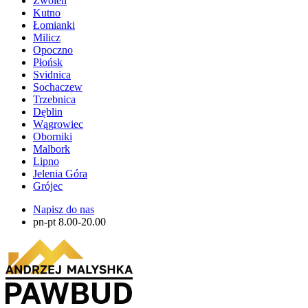
Zwolen
Kutno
Łomianki
Milicz
Opoczno
Płońsk
Svidnica
Sochaczew
Trzebnica
Dęblin
Wągrowiec
Oborniki
Malbork
Lipno
Jelenia Góra
Grójec
Napisz do nas
pn-pt 8.00-20.00