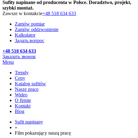
Sufity napinane od producenta w Polsce. Doradztwo, projekt,
szybki montaż.
Zawsze w kontakcie
+48 518 634 633
Zamów pomiar
Zamów oddzwonienie
Kalkulator
Задать вопрос
+48 518 634 633
Заказать звонок
Menu
Trendy
Ceny
Katalog sufitów
Nasze prace
Wideo
O firmie
Kontakt
Blog
Sufit napinany
»
Film pokazujący naszą pracę