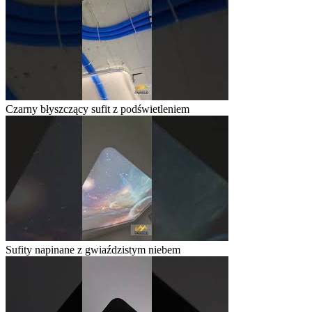
Czarny błyszczący sufit z podświetleniem
Sufity napinane z gwiaździstym niebem