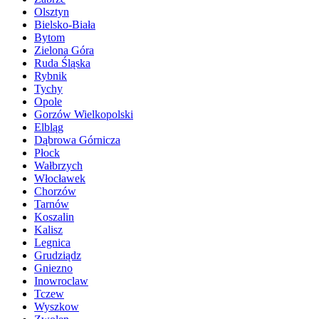
Olsztyn
Bielsko-Biała
Bytom
Zielona Góra
Ruda Śląska
Rybnik
Tychy
Opole
Gorzów Wielkopolski
Elbląg
Dąbrowa Górnicza
Płock
Wałbrzych
Włocławek
Chorzów
Tarnów
Koszalin
Kalisz
Legnica
Grudziądz
Gniezno
Inowroclaw
Tczew
Wyszkow