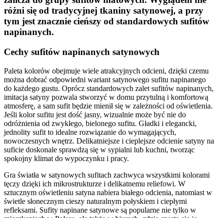
różni się od tradycyjnej tkaniny satynowej, a przy
tym jest znacznie cieńszy od standardowych sufitów
napinanych.
Cechy sufitów napinanych satynowych
Paleta kolorów obejmuje wiele atrakcyjnych odcieni, dzięki czemu
można dobrać odpowiedni wariant satynowego sufitu napinanego
do każdego gustu. Oprócz standardowych zalet sufitów napinanych,
imitacja satyny pozwala stworzyć w domu przytulną i komfortową
atmosferę, a sam sufit będzie mienił się w zależności od oświetlenia.
Jeśli kolor sufitu jest dość jasny, wizualnie może być nie do
odróżnienia od zwykłego, bielonego sufitu. Gładki i elegancki,
jednolity sufit to idealne rozwiązanie do wymagających,
nowoczesnych wnętrz. Delikatniejsze i cieplejsze odcienie satyny na
suficie doskonale sprawdzą się w sypialni lub kuchni, tworząc
spokojny klimat do wypoczynku i pracy.
Gra światła w satynowych sufitach zachwyca wszystkimi kolorami
tęczy dzięki ich mikrostrukturze i delikatnemu reliefowi. W
sztucznym oświetleniu satyna nabiera białego odcienia, natomiast w
świetle słonecznym cieszy naturalnym połyskiem i ciepłymi
refleksami. Sufity napinane satynowe są popularne nie tylko w