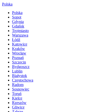
Polska
Polska
Sopot
Gdynia
Gdańsk
Trojmiasto
Warszawa
Łódź
Katowice
Kraków
Wrocław
Poznań
Szczecin
Bydgoszcz
Lublin
Białystok
Częstochowa
Radom
Sosnowiec
Toruń
Kielce
Rzeszów
Gliwice
Zabrze