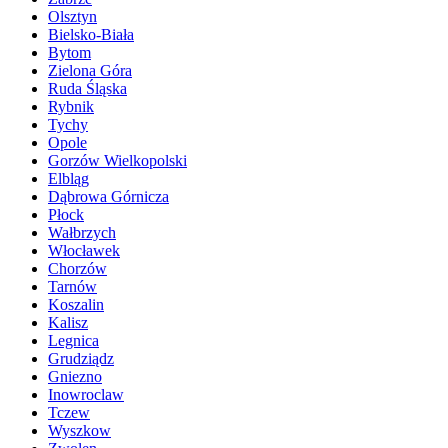
Olsztyn
Bielsko-Biała
Bytom
Zielona Góra
Ruda Śląska
Rybnik
Tychy
Opole
Gorzów Wielkopolski
Elbląg
Dąbrowa Górnicza
Płock
Wałbrzych
Włocławek
Chorzów
Tarnów
Koszalin
Kalisz
Legnica
Grudziądz
Gniezno
Inowroclaw
Tczew
Wyszkow