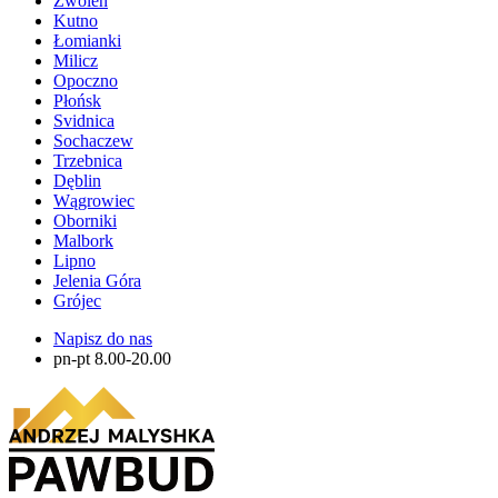
Zwolen
Kutno
Łomianki
Milicz
Opoczno
Płońsk
Svidnica
Sochaczew
Trzebnica
Dęblin
Wągrowiec
Oborniki
Malbork
Lipno
Jelenia Góra
Grójec
Napisz do nas
pn-pt 8.00-20.00