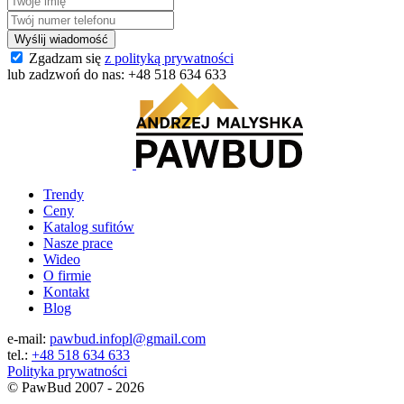
Zgadzam się
z polityką prywatności
lub zadzwoń do nas:
+48 518 634 633
Trendy
Ceny
Katalog sufitów
Nasze prace
Wideo
O firmie
Kontakt
Blog
e-mail:
pawbud.infopl@gmail.com
tel.:
+48 518 634 633
Polityka prywatności
©
PawBud
2007 - 2026