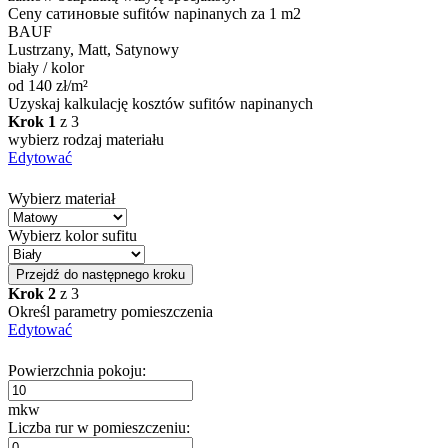
Ceny
сатиновые
sufitów napinanych
za 1 m2
BAUF
Lustrzany, Matt, Satynowy
biały / kolor
od 140 zł/m²
Uzyskaj kalkulację kosztów sufitów napinanych
Krok 1
z 3
wybierz rodzaj materiału
Edytować
Wybierz materiał
Wybierz kolor sufitu
Przejdź do następnego kroku
Krok 2
z 3
Określ parametry pomieszczenia
Edytować
Powierzchnia pokoju:
mkw
Liczba rur w pomieszczeniu: