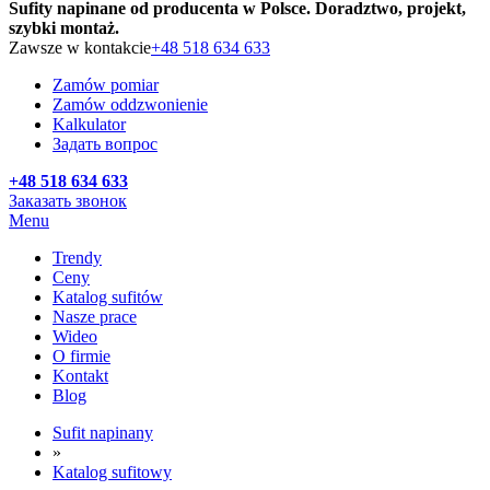
Sufity napinane od producenta w Polsce. Doradztwo, projekt,
szybki montaż.
Zawsze w kontakcie
+48 518 634 633
Zamów pomiar
Zamów oddzwonienie
Kalkulator
Задать вопрос
+48 518 634 633
Заказать звонок
Menu
Trendy
Ceny
Katalog sufitów
Nasze prace
Wideo
O firmie
Kontakt
Blog
Sufit napinany
»
Katalog sufitowy