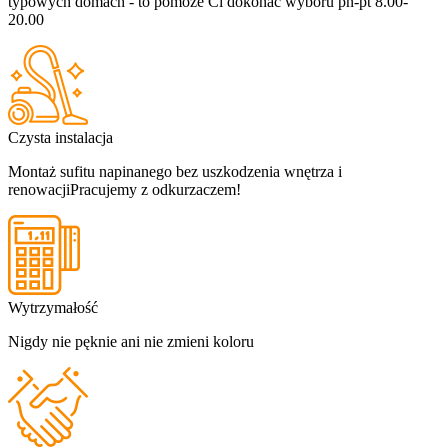
typowych domach - to pomoże Ci dokonać wyboru
pn-pt 8.00-
20.00
Czysta instalacja
Montaż sufitu napinanego bez uszkodzenia wnętrza i
renowacji
Pracujemy z odkurzaczem!
Wytrzymałość
Nigdy nie pęknie ani nie zmieni koloru