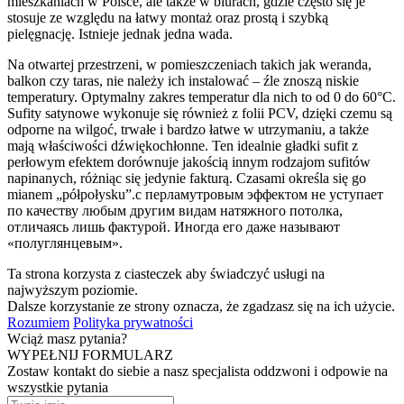
mieszkaniach w Polsce, ale także w biurach, gdzie często się je
stosuje ze względu na łatwy montaż oraz prostą i szybką
pielęgnację. Istnieje jednak jedna wada.
Na otwartej przestrzeni, w pomieszczeniach takich jak weranda,
balkon czy taras, nie należy ich instalować – źle znoszą niskie
temperatury. Optymalny zakres temperatur dla nich to od 0 do 60°C.
Sufity satynowe wykonuje się również z folii PCV, dzięki czemu są
odporne na wilgoć, trwałe i bardzo łatwe w utrzymaniu, a także
mają właściwości dźwiękochłonne. Ten idealnie gładki sufit z
perłowym efektem dorównuje jakością innym rodzajom sufitów
napinanych, różniąc się jedynie fakturą. Czasami określa się go
mianem „półpołysku”.с перламутровым эффектом не уступает
по качеству любым другим видам натяжного потолка,
отличаясь лишь фактурой. Иногда его даже называют
«полуглянцевым».
Ta strona korzysta z ciasteczek aby świadczyć usługi na
najwyższym poziomie.
Dalsze korzystanie ze strony oznacza, że zgadzasz się na ich użycie.
Rozumiem
Polityka prywatności
Wciąż masz pytania?
WYPEŁNIJ FORMULARZ
Zostaw kontakt do siebie a nasz specjalista oddzwoni i odpowie na
wszystkie pytania