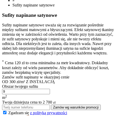
»
Sufity napinane satynowe
Sufity napinane satynowe
Sufity napinane satynowe uważa się za rozwiązanie pośrednie
między sufitami matowymi a błyszczącymi. Efekt satynowej tkaniny
zmienia się w zależności od oświetlenia. Warto przy tym zaznaczyć,
że sufit satynowy połyskuje i mieni się, ale nie tworzy efektu
odbicia. Dla niektórych jest to zaleta, dla innych wada. Nawet przy
słabej lub nieprzemyślanej iluminacji satyna na suficie łagodzi
atmosferę oraz dodaje elegancji i przytulności każdemu wnętrzu.
*
Cena 120 zł to cena minimalna za metr kwadratowy. Dokładny
koszt zależy od wielu parametrów. Aby dokładnie obliczyć koszt,
zamów bezpłatną wizytę specjalisty.
Zamów sufit napinany w okazyjnej cenie
OD
300 zł/m²
Z INSTALACJĄ
Obszar twojego sufitu
2
m
Twoja dzisiejsza cena to
2 700
zł
Zamów wg warunków promocji
Zgadzam się
z polityką prywatności