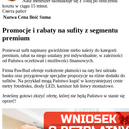
Nasz menedżer skontaktuje się z Tobą po obliczeniu
kosztu w ciągu 15 minut.
Смета работ
Nazwa
Cena
Ilość
Suma
Promocje i rabaty na sufity z segmentu
premium
Ponieważ sufit napinany gwieździste niebo należy do kategorii
premium, rabat na niego ustalany jest indywidualnie, w zależności
od Państwa oczekiwań i możliwości finansowych.
Firma PawBud oferuje rozłożenie płatności na raty bez udziału
banku oraz przygotowuje specjalne propozycje na różne dodatki do
sufitów. Na przykład mogą Państwo kupić w korzystniejszej cenie
metry fotodruku, diody LED, karnisze lub listwy montażowe.
Jesteśmy gotowi złożyć ofertę, której nie będą Państwo w stanie się
oprzeć!