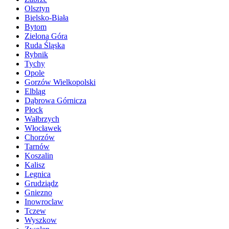
Olsztyn
Bielsko-Biała
Bytom
Zielona Góra
Ruda Śląska
Rybnik
Tychy
Opole
Gorzów Wielkopolski
Elbląg
Dąbrowa Górnicza
Płock
Wałbrzych
Włocławek
Chorzów
Tarnów
Koszalin
Kalisz
Legnica
Grudziądz
Gniezno
Inowroclaw
Tczew
Wyszkow