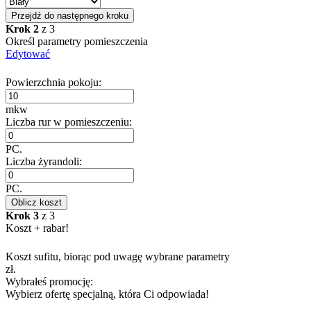
Przejdź do następnego kroku
Krok 2
z 3
Określ parametry pomieszczenia
Edytować
Powierzchnia pokoju:
mkw
Liczba rur w pomieszczeniu:
PC.
Liczba żyrandoli:
PC.
Oblicz koszt
Krok 3
z 3
Koszt + rabar!
Koszt sufitu, biorąc pod uwagę wybrane parametry
zł.
Wybrałeś promocję:
Wybierz ofertę specjalną, która Ci odpowiada!