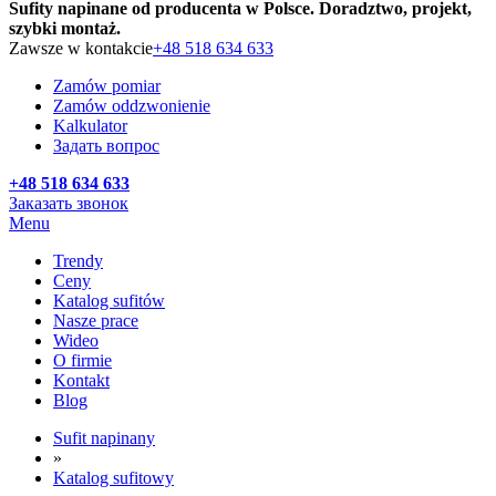
Sufity napinane od producenta w Polsce. Doradztwo, projekt,
szybki montaż.
Zawsze w kontakcie
+48 518 634 633
Zamów pomiar
Zamów oddzwonienie
Kalkulator
Задать вопрос
+48 518 634 633
Заказать звонок
Menu
Trendy
Ceny
Katalog sufitów
Nasze prace
Wideo
O firmie
Kontakt
Blog
Sufit napinany
»
Katalog sufitowy