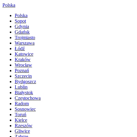
Polska
Polska
Sopot
Gdynia
Gdańsk
Trojmiasto
Warszawa
Łódź
Katowice
Kraków
Wrocław
Poznań
Szczecin
Bydgoszcz
Lublin
Białystok
Częstochowa
Radom
Sosnowiec
Toruń
Kielce
Rzeszów
Gliwice
Zabrze