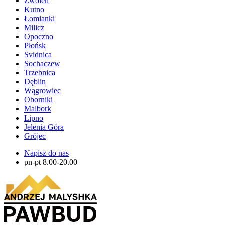
Zwolen
Kutno
Łomianki
Milicz
Opoczno
Płońsk
Svidnica
Sochaczew
Trzebnica
Dęblin
Wągrowiec
Oborniki
Malbork
Lipno
Jelenia Góra
Grójec
Napisz do nas
pn-pt 8.00-20.00