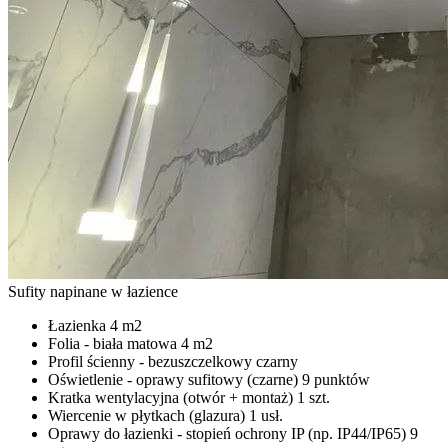
Sufity napinane w łazience
Łazienka
4 m2
Folia - biała matowa
4 m2
Profil ścienny - bezuszczelkowy czarny
Oświetlenie - oprawy sufitowy (czarne)
9 punktów
Kratka wentylacyjna (otwór + montaż)
1 szt.
Wiercenie w płytkach (glazura)
1 usł.
Oprawy do łazienki - stopień ochrony IP (np. IP44/IP65)
9