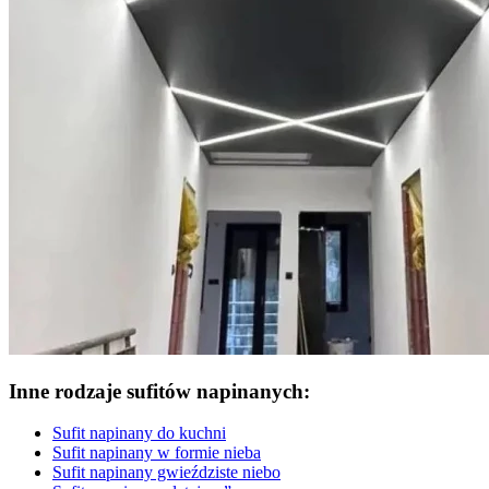
Inne rodzaje sufitów napinanych:
Sufit napinany do kuchni
Sufit napinany w formie nieba
Sufit napinany gwieździste niebo