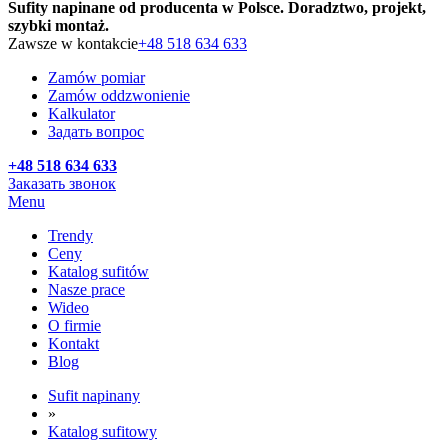
Sufity napinane od producenta w Polsce. Doradztwo, projekt,
szybki montaż.
Zawsze w kontakcie
+48 518 634 633
Zamów pomiar
Zamów oddzwonienie
Kalkulator
Задать вопрос
+48 518 634 633
Заказать звонок
Menu
Trendy
Ceny
Katalog sufitów
Nasze prace
Wideo
O firmie
Kontakt
Blog
Sufit napinany
»
Katalog sufitowy