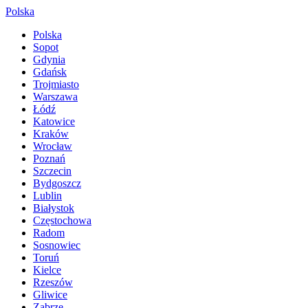
Polska
Polska
Sopot
Gdynia
Gdańsk
Trojmiasto
Warszawa
Łódź
Katowice
Kraków
Wrocław
Poznań
Szczecin
Bydgoszcz
Lublin
Białystok
Częstochowa
Radom
Sosnowiec
Toruń
Kielce
Rzeszów
Gliwice
Zabrze