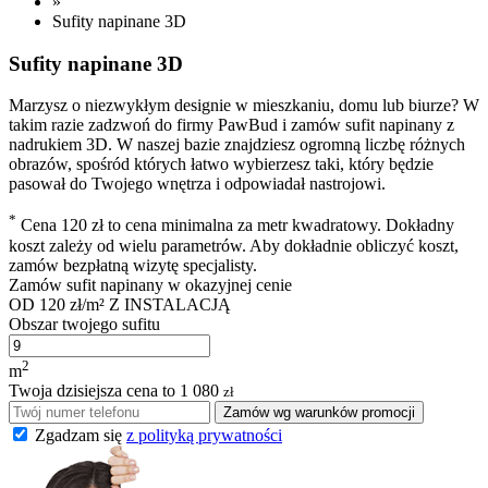
»
Sufity napinane 3D
Sufity napinane 3D
Marzysz o niezwykłym designie w mieszkaniu, domu lub biurze? W
takim razie zadzwoń do firmy PawBud i zamów sufit napinany z
nadrukiem 3D. W naszej bazie znajdziesz ogromną liczbę różnych
obrazów, spośród których łatwo wybierzesz taki, który będzie
pasował do Twojego wnętrza i odpowiadał nastrojowi.
*
Cena 120 zł to cena minimalna za metr kwadratowy. Dokładny
koszt zależy od wielu parametrów. Aby dokładnie obliczyć koszt,
zamów bezpłatną wizytę specjalisty.
Zamów sufit napinany w okazyjnej cenie
OD
120 zł/m²
Z INSTALACJĄ
Obszar twojego sufitu
2
m
Twoja dzisiejsza cena to
1 080
zł
Zamów wg warunków promocji
Zgadzam się
z polityką prywatności