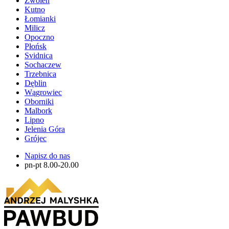
Zwolen
Kutno
Łomianki
Milicz
Opoczno
Płońsk
Svidnica
Sochaczew
Trzebnica
Dęblin
Wągrowiec
Oborniki
Malbork
Lipno
Jelenia Góra
Grójec
Napisz do nas
pn-pt 8.00-20.00