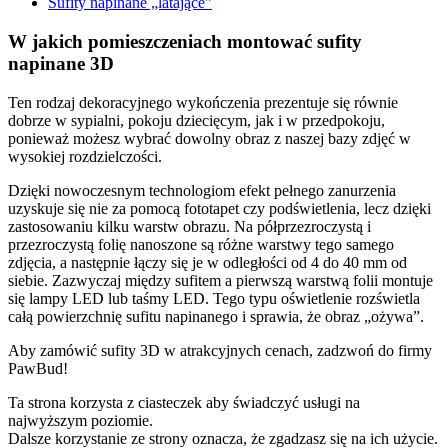
Sufity napinane „latające”
W jakich pomieszczeniach montować sufity
napinane 3D
Ten rodzaj dekoracyjnego wykończenia prezentuje się równie
dobrze w sypialni, pokoju dziecięcym, jak i w przedpokoju,
ponieważ możesz wybrać dowolny obraz z naszej bazy zdjęć w
wysokiej rozdzielczości.
Dzięki nowoczesnym technologiom efekt pełnego zanurzenia
uzyskuje się nie za pomocą fototapet czy podświetlenia, lecz dzięki
zastosowaniu kilku warstw obrazu. Na półprzezroczystą i
przezroczystą folię nanoszone są różne warstwy tego samego
zdjęcia, a następnie łączy się je w odległości od 4 do 40 mm od
siebie. Zazwyczaj między sufitem a pierwszą warstwą folii montuje
się lampy LED lub taśmy LED. Tego typu oświetlenie rozświetla
całą powierzchnię sufitu napinanego i sprawia, że obraz „ożywa”.
Aby zamówić sufity 3D w atrakcyjnych cenach, zadzwoń do firmy
PawBud!
Ta strona korzysta z ciasteczek aby świadczyć usługi na
najwyższym poziomie.
Dalsze korzystanie ze strony oznacza, że zgadzasz się na ich użycie.