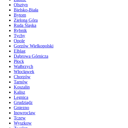
Olsztyn
Bielsko-Biała
Bytom
Zielona Góra
Ruda Śląska
Rybnik
Tychy
Opole
Gorzów Wielkopolski
Elbląg
Dąbrowa Górnicza
Płock
Wałbrzych
Włocławek
Chorzów
Tarnów
Koszalin
Kalisz
Legnica
Grudziądz
Gniezno
Inowroclaw
Tczew
Wyszkow