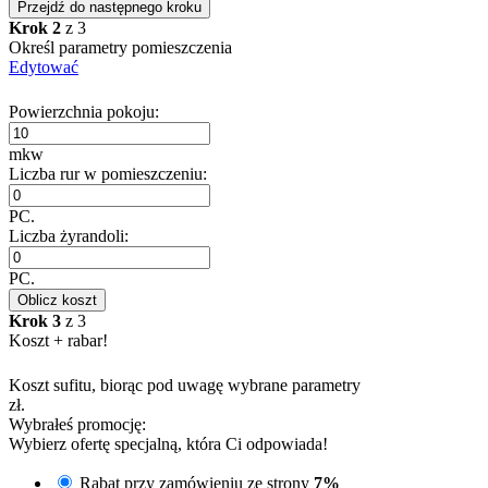
Przejdź do następnego kroku
Krok 2
z 3
Określ parametry pomieszczenia
Edytować
Powierzchnia pokoju:
mkw
Liczba rur w pomieszczeniu:
PC.
Liczba żyrandoli:
PC.
Oblicz koszt
Krok 3
z 3
Koszt + rabar!
Koszt sufitu, biorąc pod uwagę wybrane parametry
zł.
Wybrałeś promocję:
Wybierz ofertę specjalną, która Ci odpowiada!
Rabat przy zamówieniu ze strony
7%